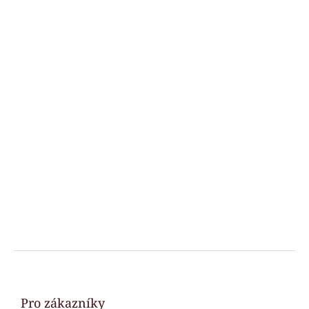
Z
á
p
a
Pro zákazníky