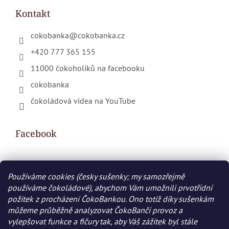
Kontakt
cokobanka
@
cokobanka.cz
+420 777 365 155
11000 čokoholiků na facebooku
cokobanka
čokoládová videa na YouTube
Facebook
Používáme cookies (česky sušenky; my samozřejmě
Nákupní košík
používáme čokoládové), abychom Vám umožnili prvotřídní
požitek z procházení ČokoBankou. Ono totiž díky sušenkám
0
KS /
0 KČ
můžeme průběžně analyzovat ČokoBančí provoz a
vylepšovat funkce a fičury tak, aby Váš zážitek byl stále