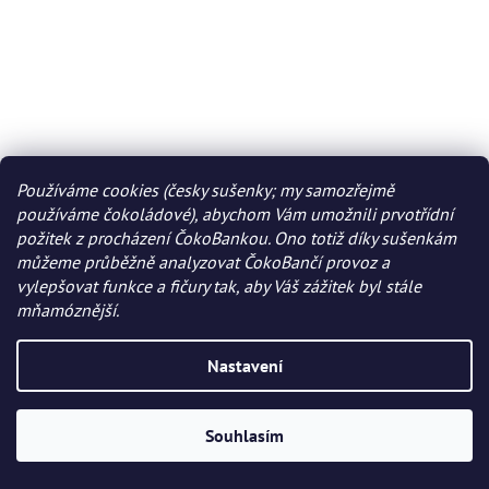
Používáme cookies (česky sušenky; my samozřejmě
používáme čokoládové), abychom Vám umožnili prvotřídní
požitek z procházení ČokoBankou. Ono totiž díky sušenkám
můžeme průběžně analyzovat ČokoBančí provoz a
vylepšovat funkce a fičury tak, aby Váš zážitek byl stále
mňamóznější.
Nastavení
Souhlasím