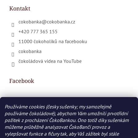
Kontakt
cokobanka
@
cokobanka.cz
+420 777 365 155
11000 čokoholiků na facebooku
cokobanka
čokoládová videa na YouTube
Facebook
Používáme cookies (česky sušenky; my samozřejmě
Nákupní košík
používáme čokoládové), abychom Vám umožnili prvotřídní
požitek z procházení ČokoBankou. Ono totiž díky sušenkám
0
KS /
0 KČ
můžeme průběžně analyzovat ČokoBančí provoz a
vylepšovat funkce a fičury tak, aby Váš zážitek byl stále