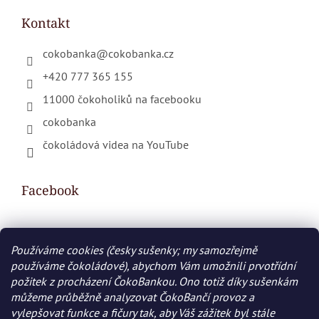
Kontakt
cokobanka
@
cokobanka.cz
+420 777 365 155
11000 čokoholiků na facebooku
cokobanka
čokoládová videa na YouTube
Facebook
Používáme cookies (česky sušenky; my samozřejmě
Nákupní košík
používáme čokoládové), abychom Vám umožnili prvotřídní
požitek z procházení ČokoBankou. Ono totiž díky sušenkám
0
KS /
0 KČ
můžeme průběžně analyzovat ČokoBančí provoz a
vylepšovat funkce a fičury tak, aby Váš zážitek byl stále