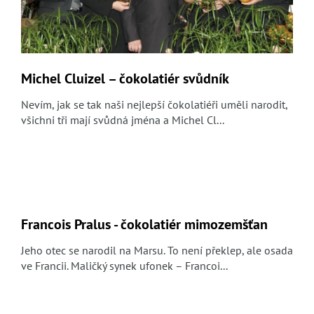
n
k
ů
Michel Cluizel – čokolatiér svůdník
Nevím, jak se tak naši nejlepší čokolatiéři uměli narodit,
všichni tři mají svůdná jména a Michel Cl...
Francois Pralus - čokolatiér mimozemšťan
Jeho otec se narodil na Marsu. To není překlep, ale osada
ve Francii. Maličký synek ufonek – Francoi...