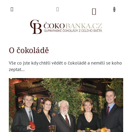
Přejít
na
NÁKUPNÍ
obsah
KOŠÍK
O čokoládě
Vše co jste kdy chtěli vědět o čokoládě a neměli se koho
zeptat...
V
ý
p
i
s
č
l
á