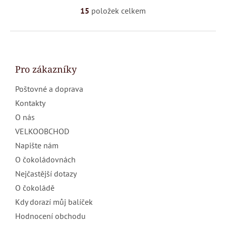
15
položek celkem
O
v
l
Z
á
á
d
p
a
a
Pro zákazníky
c
t
í
Poštovné a doprava
í
p
r
Kontakty
v
O nás
k
y
VELKOOBCHOD
v
Napište nám
ý
p
O čokoládovnách
i
Nejčastější dotazy
s
u
O čokoládě
Kdy dorazí můj balíček
Hodnocení obchodu