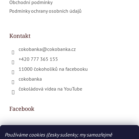
Obchodní podmínky
Podmínky ochrany osobních údajů
Kontakt
cokobanka
@
cokobanka.cz
+420 777 365 155
11000 čokoholiků na facebooku
cokobanka
čokoládová videa na YouTube
Facebook
Používáme cookies (česky sušenky; my samozřejmě
Nákupní košík