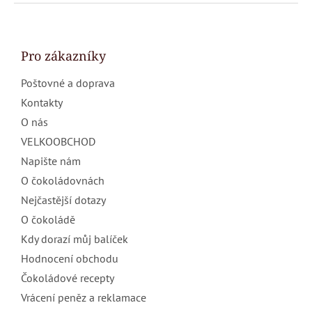
Z
á
p
a
Pro zákazníky
t
Poštovné a doprava
í
Kontakty
O nás
VELKOOBCHOD
Napište nám
O čokoládovnách
Nejčastější dotazy
O čokoládě
Kdy dorazí můj balíček
Hodnocení obchodu
Čokoládové recepty
Vrácení peněz a reklamace