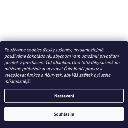
Používáme cookies (česky sušenky; my samozřejmě
používáme čokoládové), abychom Vám umožnili prvotřídní
požitek z procházení ČokoBankou. Ono totiž díky sušenkám
můžeme průběžně analyzovat ČokoBančí provoz a
vylepšovat funkce a fičury tak, aby Váš zážitek byl stále
mňamóznější.
Nastavení
Souhlasím