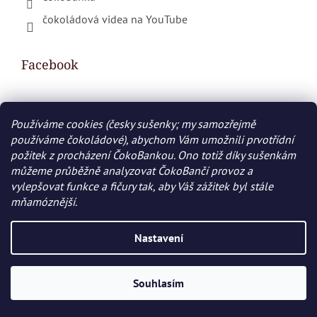
čokoládová videa na YouTube
Facebook
Používáme cookies (česky sušenky; my samozřejmě
Nákupní košík
používáme čokoládové), abychom Vám umožnili prvotřídní
požitek z procházení ČokoBankou. Ono totiž díky sušenkám
0
KS /
0 KČ
můžeme průběžně analyzovat ČokoBančí provoz a
vylepšovat funkce a fičury tak, aby Váš zážitek byl stále
mňamóznější.
Vytvořil Shoptet
Nastavení
Copyright 2026
COKOBANKA.cz
. Všechna práva
vyhrazena.
Souhlasím