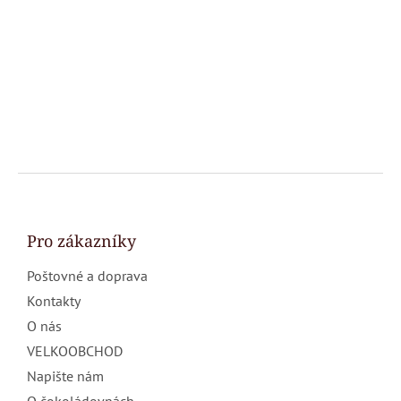
Z
á
p
a
Pro zákazníky
t
Poštovné a doprava
í
Kontakty
O nás
VELKOOBCHOD
Napište nám