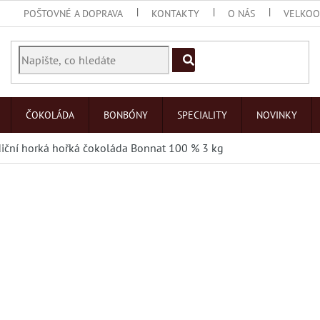
POŠTOVNÉ A DOPRAVA
KONTAKTY
O NÁS
VELKO
ČOKOLÁDA
BONBÓNY
SPECIALITY
NOVINKY
diční horká hořká čokoláda Bonnat 100 % 3 kg