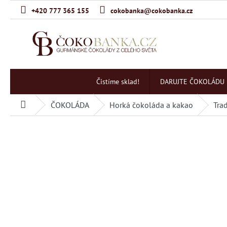
Přejít
+420 777 365 155
cokobanka@cokobanka.cz
na
obsah
Čistíme sklad!
DARUJTE ČOKOLÁDU
ČOKOLÁDA
Horká čokoláda a kakao
Tra
Domů