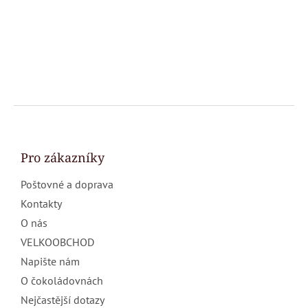
Z
á
p
a
Pro zákazníky
t
Poštovné a doprava
í
Kontakty
O nás
VELKOOBCHOD
Napište nám
O čokoládovnách
Nejčastější dotazy