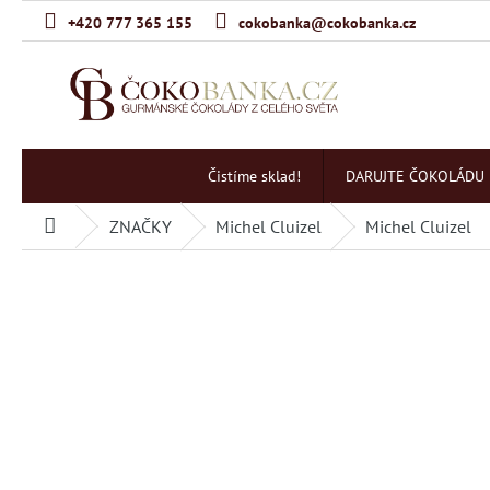
Přejít
+420 777 365 155
cokobanka@cokobanka.cz
na
obsah
Čistíme sklad!
DARUJTE ČOKOLÁDU
ZNAČKY
Michel Cluizel
Michel Cluizel
Domů