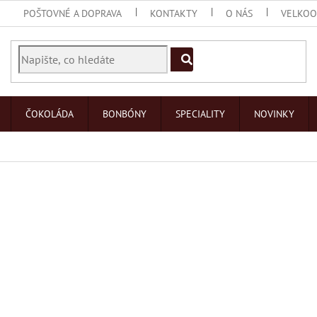
POŠTOVNÉ A DOPRAVA
KONTAKTY
O NÁS
VELKO
ČOKOLÁDA
BONBÓNY
SPECIALITY
NOVINKY