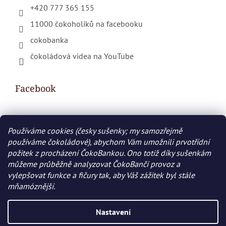
+420 777 365 155
11000 čokoholiků na facebooku
cokobanka
čokoládová videa na YouTube
Facebook
Používáme cookies (česky sušenky; my samozřejmě
Nákupní košík
používáme čokoládové), abychom Vám umožnili prvotřídní
požitek z procházení ČokoBankou. Ono totiž díky sušenkám
0
KS /
0 KČ
můžeme průběžně analyzovat ČokoBančí provoz a
vylepšovat funkce a fičury tak, aby Váš zážitek byl stále
mňamóznější.
Vytvořil Shoptet
Nastavení