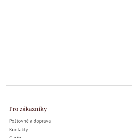
Z
á
p
a
Pro zákazníky
t
Poštovné a doprava
í
Kontakty