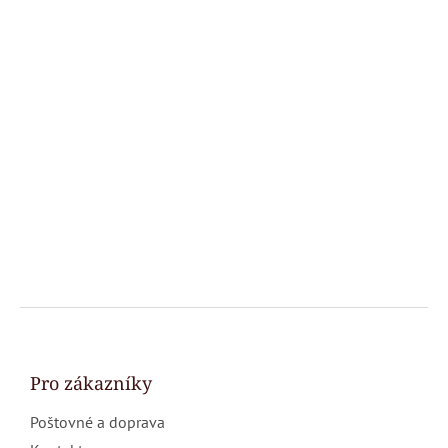
Z
á
p
a
Pro zákazníky
t
Poštovné a doprava
í