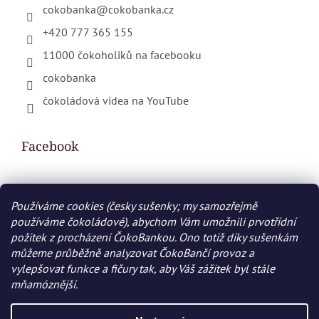
cokobanka
@
cokobanka.cz
+420 777 365 155
11000 čokoholiků na facebooku
cokobanka
čokoládová videa na YouTube
Facebook
Používáme cookies (česky sušenky; my samozřejmě
Nákupní košík
používáme čokoládové), abychom Vám umožnili prvotřídní
požitek z procházení ČokoBankou. Ono totiž díky sušenkám
0
KS /
0 KČ
můžeme průběžně analyzovat ČokoBančí provoz a
vylepšovat funkce a fičury tak, aby Váš zážitek byl stále
mňamóznější.
Vytvořil Shoptet