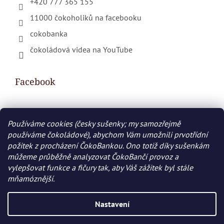
+420 777 365 155
11000 čokoholiků na facebooku
cokobanka
čokoládová videa na YouTube
Facebook
Používáme cookies (česky sušenky; my samozřejmě
Nákupní košík
používáme čokoládové), abychom Vám umožnili prvotřídní
požitek z procházení ČokoBankou. Ono totiž díky sušenkám
0
KS /
0 KČ
můžeme průběžně analyzovat ČokoBančí provoz a
vylepšovat funkce a fičury tak, aby Váš zážitek byl stále
mňamóznější.
Vytvořil Shoptet
Nastavení