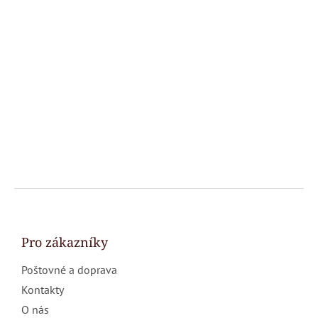
Z
á
p
a
Pro zákazníky
t
Poštovné a doprava
í
Kontakty
O nás