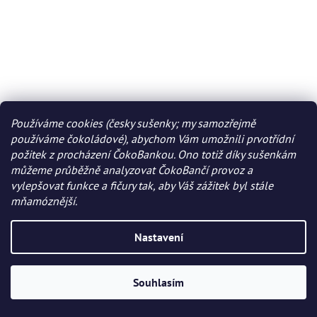
Používáme cookies (česky sušenky; my samozřejmě
používáme čokoládové), abychom Vám umožnili prvotřídní
požitek z procházení ČokoBankou. Ono totiž díky sušenkám
můžeme průběžně analyzovat ČokoBančí provoz a
vylepšovat funkce a fičury tak, aby Váš zážitek byl stále
mňamóznější.
Nastavení
Souhlasím