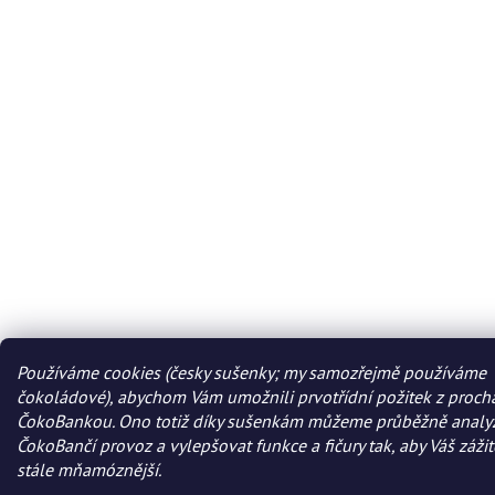
Používáme cookies (česky sušenky; my samozřejmě používáme
čokoládové), abychom Vám umožnili prvotřídní požitek z proch
ČokoBankou. Ono totiž díky sušenkám můžeme průběžně analy
ČokoBančí provoz a vylepšovat funkce a fičury tak, aby Váš zážit
stále mňamóznější.