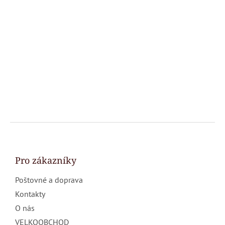
Z
á
p
a
Pro zákazníky
t
Poštovné a doprava
í
Kontakty
O nás
VELKOOBCHOD