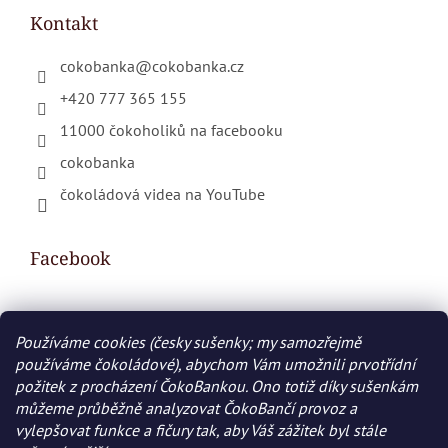
Kontakt
cokobanka
@
cokobanka.cz
+420 777 365 155
11000 čokoholiků na facebooku
cokobanka
čokoládová videa na YouTube
Facebook
Používáme cookies (česky sušenky; my samozřejmě
Nákupní košík
používáme čokoládové), abychom Vám umožnili prvotřídní
požitek z procházení ČokoBankou. Ono totiž díky sušenkám
0
KS /
0 KČ
můžeme průběžně analyzovat ČokoBančí provoz a
vylepšovat funkce a fičury tak, aby Váš zážitek byl stále