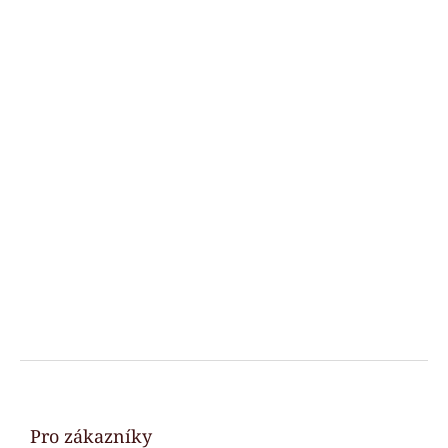
Z
á
p
a
Pro zákazníky