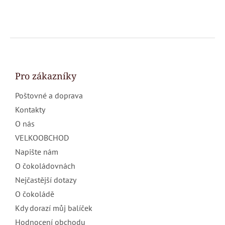
Z
á
p
a
Pro zákazníky
t
Poštovné a doprava
í
Kontakty
O nás
VELKOOBCHOD
Napište nám
O čokoládovnách
Nejčastější dotazy
O čokoládě
Kdy dorazí můj balíček
Hodnocení obchodu