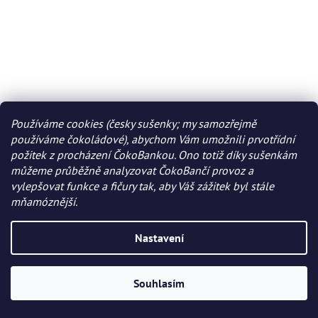
Používáme cookies (česky sušenky; my samozřejmě
používáme čokoládové), abychom Vám umožnili prvotřídní
požitek z procházení ČokoBankou. Ono totiž díky sušenkám
můžeme průběžně analyzovat ČokoBančí provoz a
vylepšovat funkce a fičury tak, aby Váš zážitek byl stále
mňamóznější.
Nastavení
Souhlasím