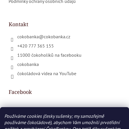
Podmínky ochrany osobních údajů
Kontakt
cokobanka
@
cokobanka.cz
+420 777 365 155
11000 čokoholiků na facebooku
cokobanka
čokoládová videa na YouTube
Facebook
Používáme cookies (česky sušenky; my samozřejmě
Nákupní košík
používáme čokoládové), abychom Vám umožnili prvotřídní
požitek z procházení ČokoBankou. Ono totiž díky sušenkám