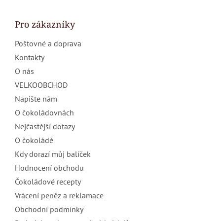
á
p
a
Pro zákazníky
t
Poštovné a doprava
í
Kontakty
O nás
VELKOOBCHOD
Napište nám
O čokoládovnách
Nejčastější dotazy
O čokoládě
Kdy dorazí můj balíček
Hodnocení obchodu
Čokoládové recepty
Vrácení peněz a reklamace
Obchodní podmínky