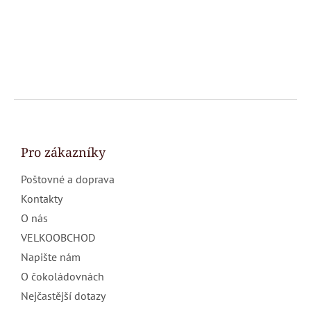
Z
á
p
a
Pro zákazníky
t
Poštovné a doprava
í
Kontakty
O nás
VELKOOBCHOD
Napište nám
O čokoládovnách
Nejčastější dotazy