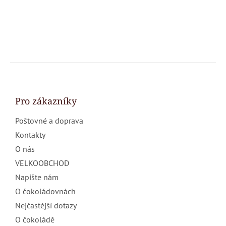
Z
á
p
a
Pro zákazníky
t
Poštovné a doprava
í
Kontakty
O nás
VELKOOBCHOD
Napište nám
O čokoládovnách
Nejčastější dotazy
O čokoládě