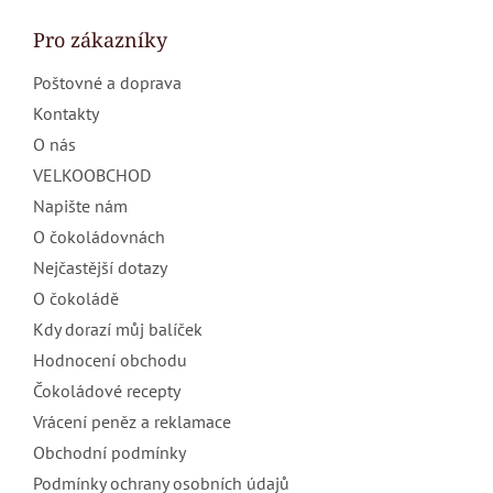
p
a
Pro zákazníky
t
Poštovné a doprava
í
Kontakty
O nás
VELKOOBCHOD
Napište nám
O čokoládovnách
Nejčastější dotazy
O čokoládě
Kdy dorazí můj balíček
Hodnocení obchodu
Čokoládové recepty
Vrácení peněz a reklamace
Obchodní podmínky
Podmínky ochrany osobních údajů