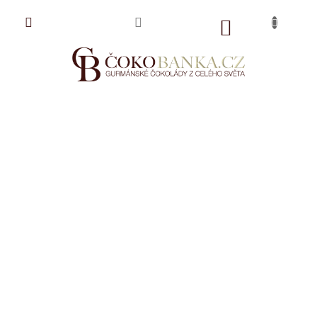
Přejít
na
NÁKUPNÍ
obsah
KOŠÍK