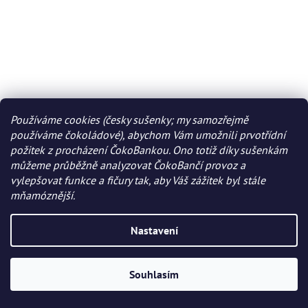
Používáme cookies (česky sušenky; my samozřejmě
používáme čokoládové), abychom Vám umožnili prvotřídní
požitek z procházení ČokoBankou. Ono totiž díky sušenkám
můžeme průběžně analyzovat ČokoBančí provoz a
vylepšovat funkce a fičury tak, aby Váš zážitek byl stále
mňamóznější.
Nastavení
Souhlasím