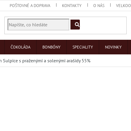
POŠTOVNÉ A DOPRAVA
KONTAKTY
O NÁS
VELKO
ČOKOLÁDA
BONBÓNY
SPECIALITY
NOVINKY
 Sulpice s praženými a solenými arašídy 55%