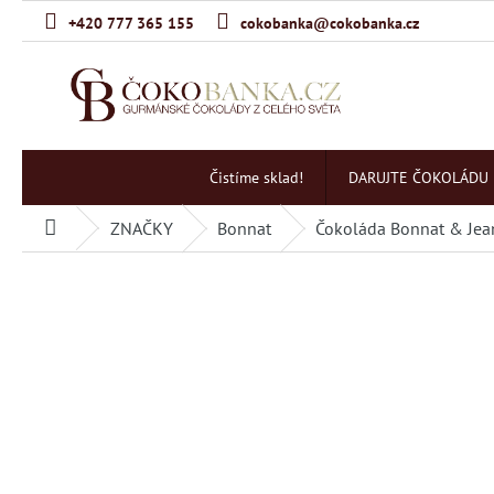
Přejít
+420 777 365 155
cokobanka@cokobanka.cz
na
obsah
Čistíme sklad!
DARUJTE ČOKOLÁDU
ZNAČKY
Bonnat
Čokoláda Bonnat & Jean
Domů