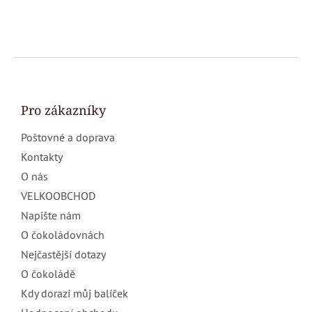
Z
á
p
a
Pro zákazníky
t
Poštovné a doprava
í
Kontakty
O nás
VELKOOBCHOD
Napište nám
O čokoládovnách
Nejčastější dotazy
O čokoládě
Kdy dorazí můj balíček