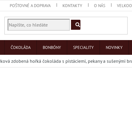
POŠTOVNÉ A DOPRAVA
KONTAKTY
O NÁS
VELKO
ČOKOLÁDA
BONBÓNY
SPECIALITY
NOVINKY
ková zdobená hořká čokoláda s pistáciemi, pekany a sušenými b