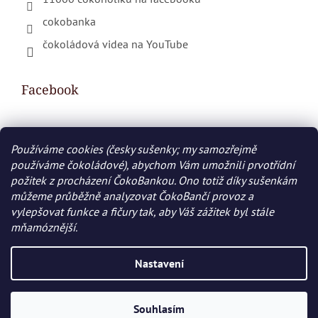
cokobanka
čokoládová videa na YouTube
Facebook
Používáme cookies (česky sušenky; my samozřejmě
Nákupní košík
používáme čokoládové), abychom Vám umožnili prvotřídní
požitek z procházení ČokoBankou. Ono totiž díky sušenkám
0
KS /
0 KČ
můžeme průběžně analyzovat ČokoBančí provoz a
vylepšovat funkce a fičury tak, aby Váš zážitek byl stále
mňamóznější.
Vytvořil Shoptet
Nastavení
Copyright 2026
COKOBANKA.cz
. Všechna práva
vyhrazena.
Souhlasím