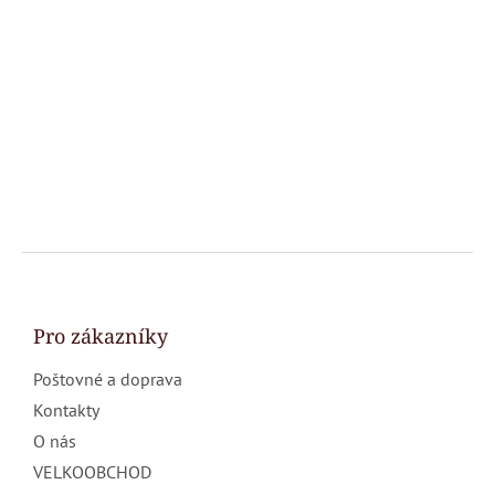
Z
á
p
a
Pro zákazníky
t
Poštovné a doprava
í
Kontakty
O nás
VELKOOBCHOD