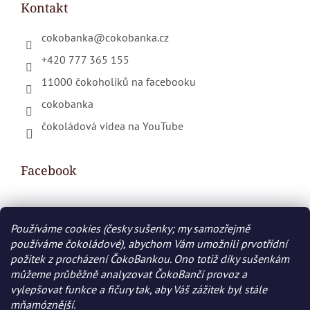
Kontakt
cokobanka
@
cokobanka.cz
+420 777 365 155
11000 čokoholiků na facebooku
cokobanka
čokoládová videa na YouTube
Facebook
Používáme cookies (česky sušenky; my samozřejmě
Nákupní košík
používáme čokoládové), abychom Vám umožnili prvotřídní
požitek z procházení ČokoBankou. Ono totiž díky sušenkám
0
KS /
0 KČ
můžeme průběžně analyzovat ČokoBančí provoz a
vylepšovat funkce a fičury tak, aby Váš zážitek byl stále
mňamóznější.