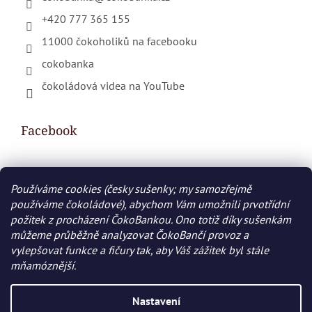
+420 777 365 155
11000 čokoholiků na facebooku
cokobanka
čokoládová videa na YouTube
Facebook
Používáme cookies (česky sušenky; my samozřejmě
Nákupní košík
používáme čokoládové), abychom Vám umožnili prvotřídní
požitek z procházení ČokoBankou. Ono totiž díky sušenkám
0
KS /
0 KČ
můžeme průběžně analyzovat ČokoBančí provoz a
vylepšovat funkce a fičury tak, aby Váš zážitek byl stále
mňamóznější.
Vytvořil Shoptet
Nastavení