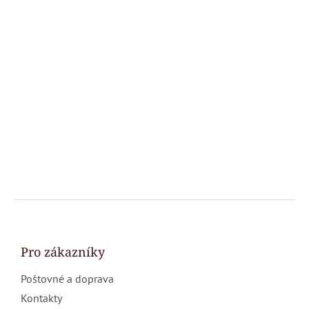
Z
á
p
a
Pro zákazníky
t
Poštovné a doprava
í
Kontakty