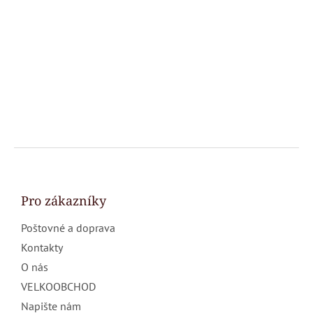
Z
á
p
a
Pro zákazníky
t
Poštovné a doprava
í
Kontakty
O nás
VELKOOBCHOD
Napište nám