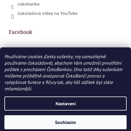
cokobanka
čokoládová videa na YouTube
Facebook
Používáme cookies (česky sušenky; my samozřejmě
Nákupní košík
používáme čokoládové), abychom Vám umožnili prvotřídní
požitek z procházení ČokoBankou. Ono totiž díky sušenkám
0
KS /
0 KČ
můžeme průběžně analyzovat ČokoBančí provoz a
vylepšovat funkce a fičury tak, aby Váš zážitek byl stále
mňamóznější.
Vytvořil Shoptet
Nastavení
Copyright 2026
COKOBANKA.cz
. Všechna práva
vyhrazena.
Souhlasím