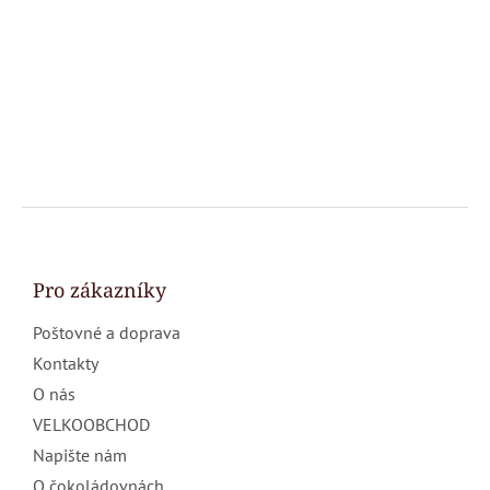
Z
á
p
a
Pro zákazníky
t
Poštovné a doprava
í
Kontakty
O nás
VELKOOBCHOD
Napište nám
O čokoládovnách