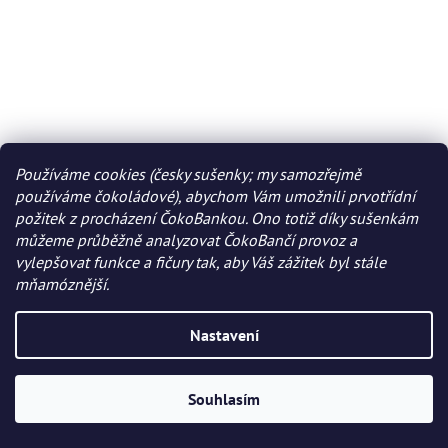
Používáme cookies (česky sušenky; my samozřejmě
používáme čokoládové), abychom Vám umožnili prvotřídní
požitek z procházení ČokoBankou. Ono totiž díky sušenkám
můžeme průběžně analyzovat ČokoBančí provoz a
vylepšovat funkce a fičury tak, aby Váš zážitek byl stále
mňamóznější.
Nastavení
Souhlasím