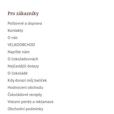
á
p
a
Pro zákazníky
t
Poštovné a doprava
í
Kontakty
O nás
VELKOOBCHOD
Napište nám
O čokoládovnách
Nejčastější dotazy
O čokoládě
Kdy dorazí můj balíček
Hodnocení obchodu
Čokoládové recepty
Vrácení peněz a reklamace
Obchodní podmínky