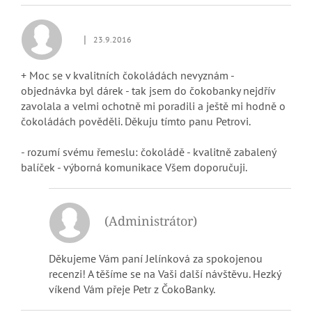
|
23.9.2016
Hodnocení obchodu je 5 z 5 hvězdiček.
+ Moc se v kvalitních čokoládách nevyznám -
objednávka byl dárek - tak jsem do čokobanky nejdřív
zavolala a velmi ochotně mi poradili a ještě mi hodně o
čokoládách pověděli. Děkuju tímto panu Petrovi.
- rozumí svému řemeslu: čokoládě - kvalitně zabalený
balíček - výborná komunikace Všem doporučuji.
(Administrátor)
Děkujeme Vám paní Jelínková za spokojenou
recenzi! A těšíme se na Vaši další návštěvu. Hezký
víkend Vám přeje Petr z ČokoBanky.