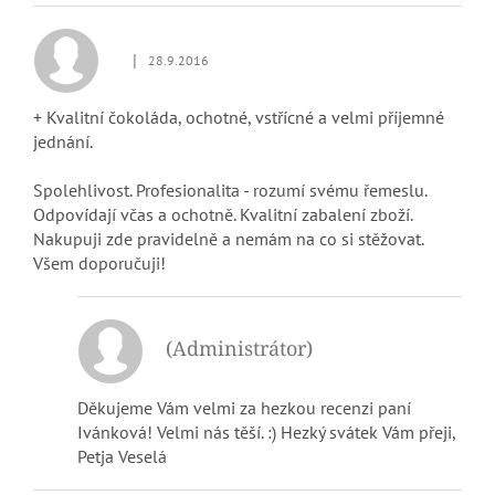
ý
p
|
28.9.2016
i
Hodnocení obchodu je 5 z 5 hvězdiček.
s
h
+ Kvalitní čokoláda, ochotné, vstřícné a velmi příjemné
o
jednání.
d
n
Spolehlivost. Profesionalita - rozumí svému řemeslu.
o
Odpovídají včas a ochotně. Kvalitní zabalení zboží.
c
Nakupuji zde pravidelně a nemám na co si stěžovat.
e
Všem doporučuji!
n
í
(Administrátor)
Děkujeme Vám velmi za hezkou recenzi paní
Ivánková! Velmi nás těší. :) Hezký svátek Vám přeji,
Petja Veselá