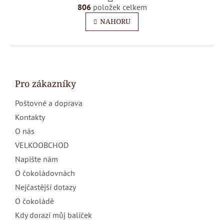
r
806
položek celkem
O
á
v
n
NAHORU
l
k
o
á
v
d
Z
á
a
á
n
c
p
í
í
a
Pro zákazníky
p
t
r
Poštovné a doprava
í
v
k
Kontakty
y
O nás
v
ý
VELKOOBCHOD
p
Napište nám
i
s
O čokoládovnách
u
Nejčastější dotazy
O čokoládě
Kdy dorazí můj balíček