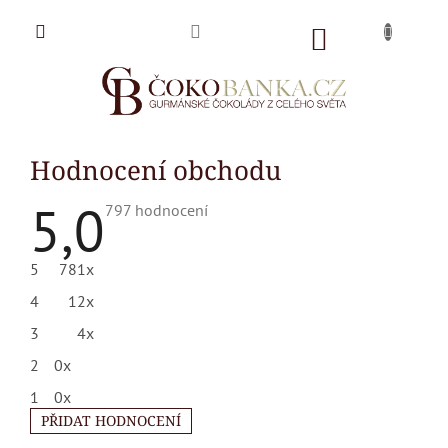
Přejít
na
NÁKUPNÍ
obsah
KOŠÍK
Hodnocení obchodu
5,0
Průměrné
797 hodnocení
hodnocení
obchodu
je
5
781x
5,0
z
4
12x
5
hvězdiček.
3
4x
2
0x
1
0x
PŘIDAT HODNOCENÍ
V