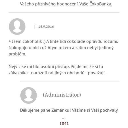
Vašeho příznivého hodnocení. Vaše ČokoBanka.
|
16.9.2016
Hodnocení obchodu je 5 z 5 hvězdiček.
+ Jsem čokoholik :) A tihle lidi čokoládě opravdu rozumí.
Nakupuju u nich už 6tým rokem a zatím nebyl jedinný
problém.
Nejvíc se mi líbí osobní přístup. Přijde mi, že si tu
zákazníka - narozdíl od jiných obchodů - považují.
(Administrátor)
Děkujeme pane Zemánku! Vážíme si Vaší pochvaly.
S
1
41
t