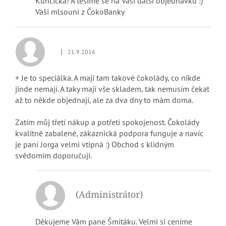
Kunčická! A těšíme se na Vaši další objednávku :)
Vaši mlsouni z ČokoBanky
|
21.9.2016
Hodnocení obchodu je 5 z 5 hvězdiček.
+ Je to speciálka. A mají tam takové čokolády, co nikde
jinde nemají. A taky mají vše skladem, tak nemusím čekat
až to někde objednají, ale za dva dny to mám doma.
Zatím můj třetí nákup a potřetí spokojenost. Čokolády
kvalitně zabalené, zákaznická podpora funguje a navíc
je paní Jorga velmi vtipná :) Obchod s klidným
svědomím doporučuji.
(Administrátor)
Děkujeme Vám pane Šmitáku. Velmi si ceníme