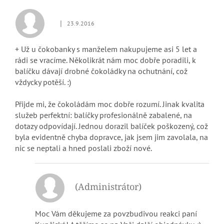
|
23.9.2016
Hodnocení obchodu je 5 z 5 hvězdiček.
+ Už u čokobanky s manželem nakupujeme asi 5 let a
rádi se vracíme. Několikrát nám moc dobře poradili, k
balíčku dávají drobné čokoládky na ochutnání, což
vždycky potěší. :)
Přijde mi, že čokoládám moc dobře rozumí. Jinak kvalita
služeb perfektní: balíčky profesionálně zabalené, na
dotazy odpovídají. Jednou dorazil balíček poškozený, což
byla evidentně chyba dopravce, jak jsem jim zavolala, na
nic se neptali a hned poslali zboží nové.
(Administrátor)
Moc Vám děkujeme za povzbudivou reakci paní