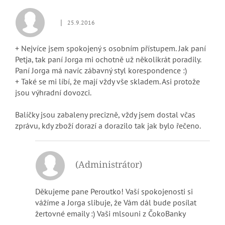
|
25.9.2016
Hodnocení obchodu je 5 z 5 hvězdiček.
+ Nejvíce jsem spokojený s osobním přístupem. Jak paní
Petja, tak paní Jorga mi ochotně už několikrát poradily.
Paní Jorga má navíc zábavný styl korespondence :)
+ Také se mi líbí, že mají vždy vše skladem. Asi protože
jsou výhradní dovozci.
Balíčky jsou zabaleny precizně, vždy jsem dostal včas
zprávu, kdy zboží dorazí a dorazilo tak jak bylo řečeno.
(Administrátor)
Děkujeme pane Peroutko! Vaší spokojenosti si
vážíme a Jorga slibuje, že Vám dál bude posílat
žertovné emaily :) Vaši mlsouni z ČokoBanky