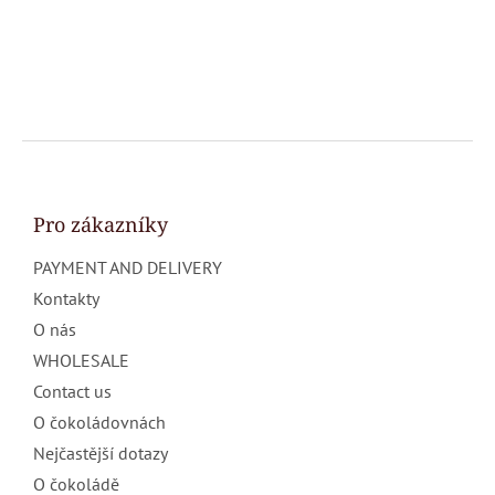
F
o
o
t
Pro zákazníky
e
PAYMENT AND DELIVERY
r
Kontakty
O nás
WHOLESALE
Contact us
O čokoládovnách
Nejčastější dotazy
O čokoládě