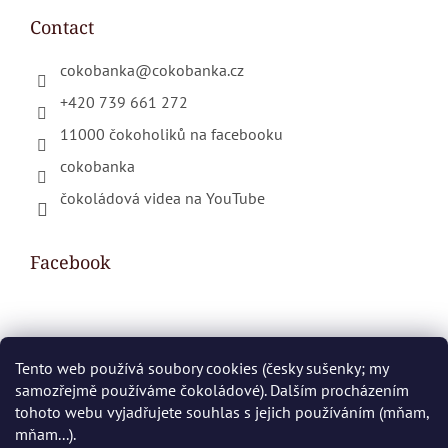
Contact
cokobanka
@
cokobanka.cz
+420 739 661 272
11000 čokoholiků na facebooku
cokobanka
čokoládová videa na YouTube
Facebook
Shopping cart
Tento web používá soubory cookies (česky sušenky; my
samozřejmě používáme čokoládové). Dalším procházením
0
PCS /
€0
tohoto webu vyjadřujete souhlas s jejich používáním (mňam,
mňam...).