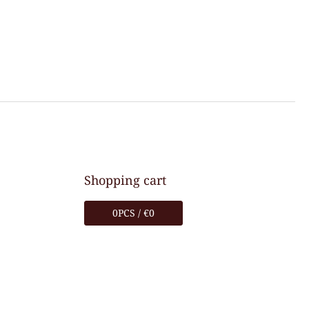
Shopping cart
0
PCS /
€0