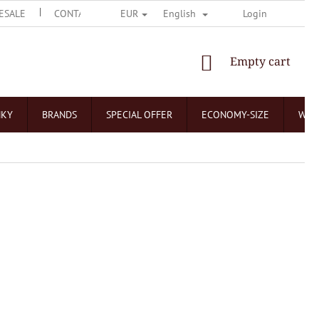
ESALE
CONTACT US
O ČOKOLÁDOVNÁCH
Login
NEJČASTĚJŠÍ 
EUR
English
SHOPPING
Empty cart
CART
NKY
BRANDS
SPECIAL OFFER
ECONOMY-SIZE
WHO