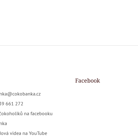
Facebook
nka
@
cokobanka.cz
39 661 272
čokoholiků na facebooku
nka
dová videa na YouTube