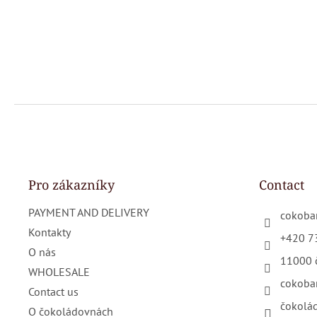
F
o
o
t
e
Pro zákazníky
Contact
r
PAYMENT AND DELIVERY
cokoba
Kontakty
+420 7
O nás
11000 
WHOLESALE
cokoba
Contact us
čokolá
O čokoládovnách