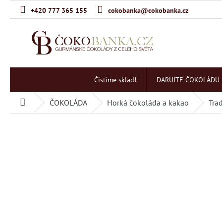
Přejít
+420 777 365 155
cokobanka@cokobanka.cz
na
obsah
Čistíme sklad!
DARUJTE ČOKOLÁDU
ČOKOLÁDA
Horká čokoláda a kakao
Tra
Domů