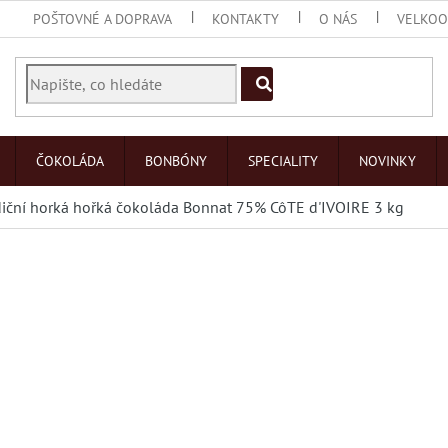
POŠTOVNÉ A DOPRAVA
KONTAKTY
O NÁS
VELKO
ČOKOLÁDA
BONBÓNY
SPECIALITY
NOVINKY
diční horká hořká čokoláda Bonnat 75% CôTE d'IVOIRE 3 kg