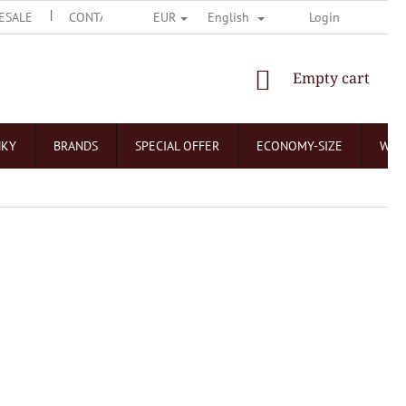
ESALE
CONTACT US
O ČOKOLÁDOVNÁCH
Login
NEJČASTĚJŠÍ 
EUR
English
SHOPPING
Empty cart
CART
NKY
BRANDS
SPECIAL OFFER
ECONOMY-SIZE
WHO