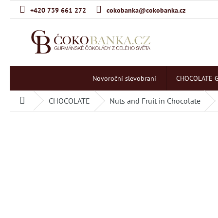
Skip
+420 739 661 272
cokobanka@cokobanka.cz
to
content
Novoroční slevobraní
CHOCOLATE G
CHOCOLATE
Nuts and Fruit in Chocolate
Home