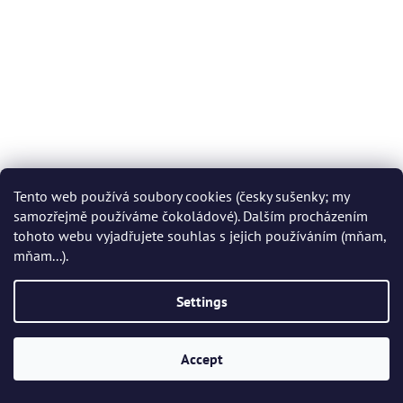
Tento web používá soubory cookies (česky sušenky; my
samozřejmě používáme čokoládové). Dalším procházením
tohoto webu vyjadřujete souhlas s jejich používáním (mňam,
mňam...).
Settings
F
o
Accept
o
t
Pro zákazníky