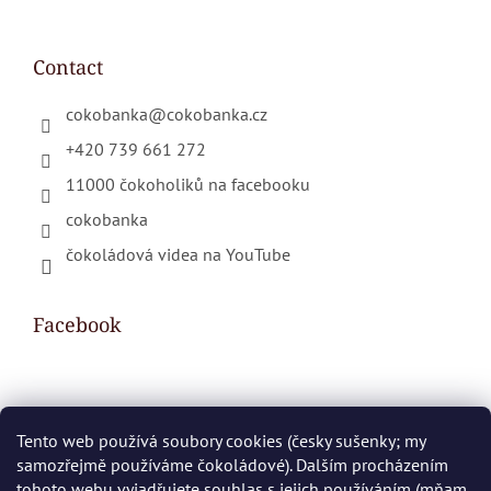
Contact
cokobanka
@
cokobanka.cz
+420 739 661 272
11000 čokoholiků na facebooku
cokobanka
čokoládová videa na YouTube
Facebook
Shopping cart
Tento web používá soubory cookies (česky sušenky; my
samozřejmě používáme čokoládové). Dalším procházením
0
PCS /
€0
tohoto webu vyjadřujete souhlas s jejich používáním (mňam,