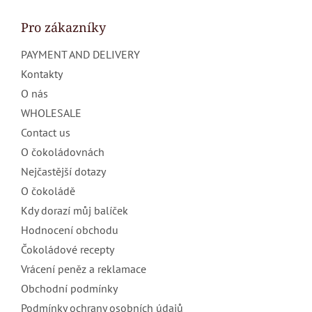
o
t
Pro zákazníky
e
PAYMENT AND DELIVERY
r
Kontakty
O nás
WHOLESALE
Contact us
O čokoládovnách
Nejčastější dotazy
O čokoládě
Kdy dorazí můj balíček
Hodnocení obchodu
Čokoládové recepty
Vrácení peněz a reklamace
Obchodní podmínky
Podmínky ochrany osobních údajů