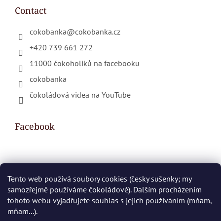
Contact
cokobanka
@
cokobanka.cz
+420 739 661 272
11000 čokoholiků na facebooku
cokobanka
čokoládová videa na YouTube
Facebook
Shopping cart
Tento web používá soubory cookies (česky sušenky; my
samozřejmě používáme čokoládové). Dalším procházením
0
PCS /
€0
tohoto webu vyjadřujete souhlas s jejich používáním (mňam,
mňam...).