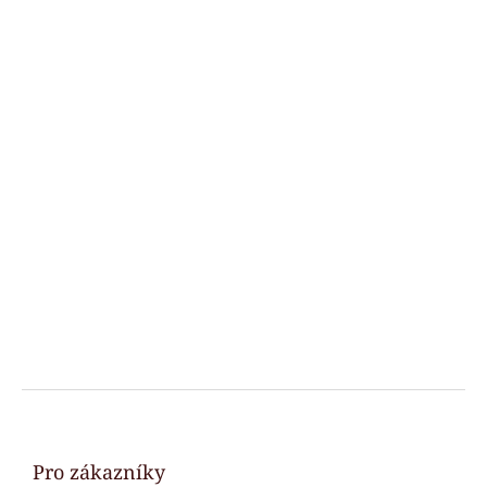
F
o
o
t
Pro zákazníky