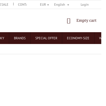
ESALE
CONTACT US
O ČOKOLÁDOVNÁCH
Login
NEJČASTĚJŠÍ 
EUR
English
SHOPPING
Empty cart
CART
NKY
BRANDS
SPECIAL OFFER
ECONOMY-SIZE
WHO