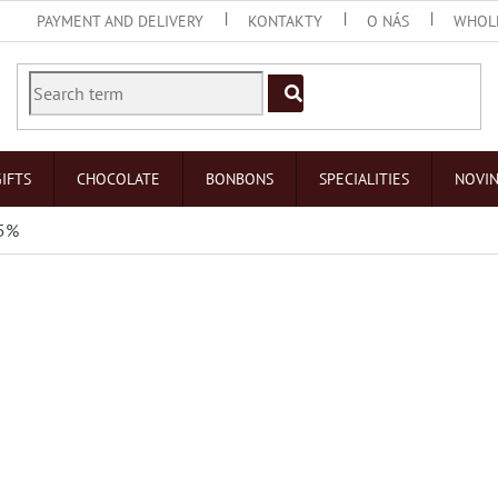
PAYMENT AND DELIVERY
KONTAKTY
O NÁS
WHOL
IFTS
CHOCOLATE
BONBONS
SPECIALITIES
NOVI
75%