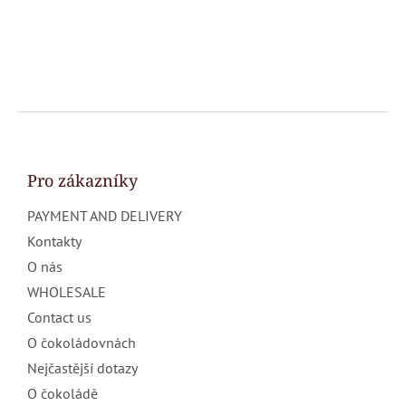
F
o
o
t
Pro zákazníky
e
PAYMENT AND DELIVERY
r
Kontakty
O nás
WHOLESALE
Contact us
O čokoládovnách
Nejčastější dotazy
O čokoládě