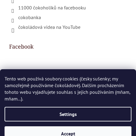
11000 čokoholiků na facebooku
cokobanka
čokoládová videa na YouTube
Facebook
Shopping cart
Tento web používá soubory cookies (česky sušenky; my
samozřejmě používáme čokoládové). Dalším procházením
0
PCS /
€0
tohoto webu vyjadřujete souhlas s jejich používáním (mňam,
mňam...).
Created by Shoptet
Settings
Copyright 2026
ČokoBanka.cz
. All rights reserved.
Accept