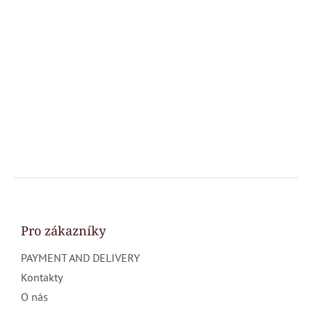
F
o
o
t
Pro zákazníky
e
PAYMENT AND DELIVERY
r
Kontakty
O nás