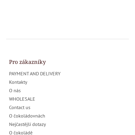
F
o
o
t
Pro zákazníky
e
PAYMENT AND DELIVERY
r
Kontakty
O nás
WHOLESALE
Contact us
O čokoládovnách
Nejčastější dotazy
O čokoládě