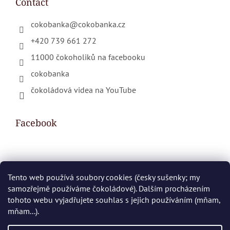
Contact
cokobanka
@
cokobanka.cz
+420 739 661 272
11000 čokoholiků na facebooku
cokobanka
čokoládová videa na YouTube
Facebook
Shopping cart
Tento web používá soubory cookies (česky sušenky; my
samozřejmě používáme čokoládové). Dalším procházením
0
PCS /
€0
tohoto webu vyjadřujete souhlas s jejich používáním (mňam,
mňam...).