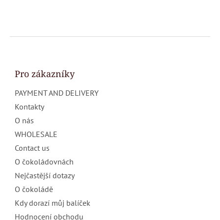
F
o
o
t
Pro zákazníky
e
PAYMENT AND DELIVERY
r
Kontakty
O nás
WHOLESALE
Contact us
O čokoládovnách
Nejčastější dotazy
O čokoládě
Kdy dorazí můj balíček
Hodnocení obchodu